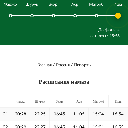
Фаджр
Шурук
Зухр
Аср
Магриб
Иша
До фаджра
осталось: 15:58
Главная
/
Россия
/
Папорть
Расписание намаза
Фаджр
Шурук
Зухр
Аср
Магриб
Иша
01
20:28
22:25
06:45
11:05
15:04
16:54
02
20:29
22:27
06:45
11:04
15:01
16:53