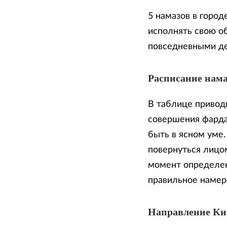
5 намазов в город
исполнять свою о
повседневными д
Расписание нама
В таблице приводи
совершения фарда
быть в ясном уме
повернуться лицом
момент определен
правильное намер
Направление К