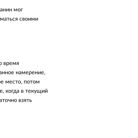
манин мог
иматься своими
о время
анное намерение,
е место, потом
е, когда в текущий
точно взять