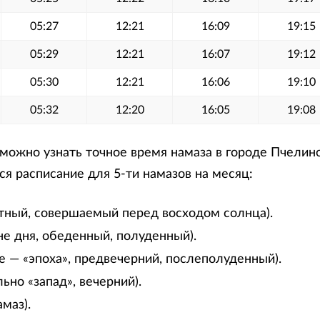
05:27
12:21
16:09
19:15
05:29
12:21
16:07
19:12
05:30
12:21
16:06
19:10
05:32
12:20
16:05
19:08
ожно узнать точное время намаза в городе Пчелино
я расписание для 5-ти намазов на месяц:
тный, совершаемый перед восходом солнца).
не дня, обеденный, полуденный).
е — «эпоха», предвечерний, послеполуденный).
ьно «запад», вечерний).
маз).