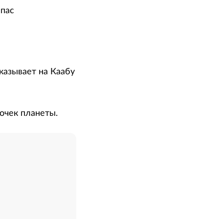
мпас
указывает на Каабу
очек планеты.