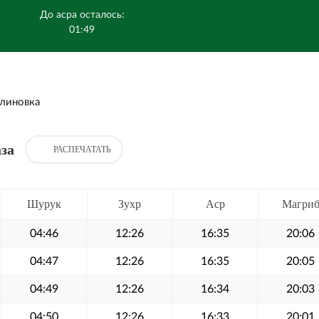
До асра осталось:
01:49
линовка
за
РАСПЕЧАТАТЬ
Шурук
Зухр
Аср
Магри
04:46
12:26
16:35
20:06
04:47
12:26
16:35
20:05
04:49
12:26
16:34
20:03
04:50
12:26
16:33
20:01