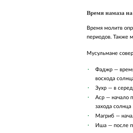
Время намаза на
Время молитв опр
периодов. Также 
Мусульмане сове
Фаджр — время
восхода солнца
Зухр — в сере
Аср — начало п
захода солнца 
Магриб — нача
Иша — после п