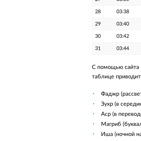
28
03:38
29
03:40
30
03:42
31
03:44
С помощью сайта м
таблице приводитс
Фаджр (рассве
Зухр (в середи
Аср (в перевод
Магриб (буквал
Иша (ночной на