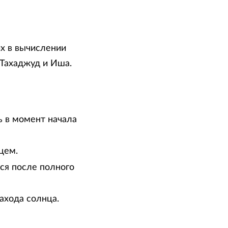
х в вычислении
 Тахаджуд и Иша.
ь в момент начала
цем.
тся после полного
ахода солнца.