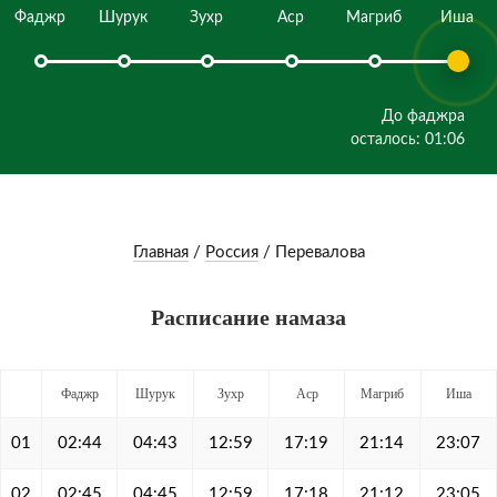
Фаджр
Шурук
Зухр
Аср
Магриб
Иша
До фаджра
осталось: 01:06
Главная
/
Россия
/
Перевалова
Расписание намаза
Фаджр
Шурук
Зухр
Аср
Магриб
Иша
01
02:44
04:43
12:59
17:19
21:14
23:07
02
02:45
04:45
12:59
17:18
21:12
23:05