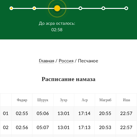
До асра осталось:
02:58
Главная
/
Россия
/
Песчаное
Расписание намаза
Фаджр
Шурук
Зухр
Аср
Магриб
Иша
01
02:55
05:06
13:01
17:14
20:55
22:57
02
02:56
05:07
13:01
17:13
20:53
22:57