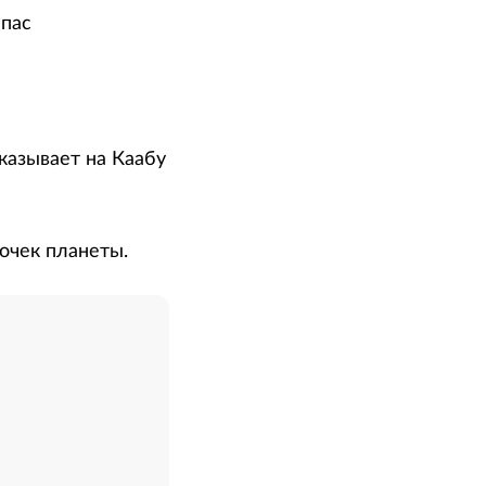
мпас
указывает на Каабу
очек планеты.