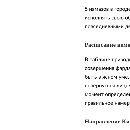
5 намазов в город
исполнять свою о
повседневными д
Расписание нама
В таблице приводи
совершения фарда
быть в ясном уме
повернуться лицом
момент определен
правильное намер
Направление К