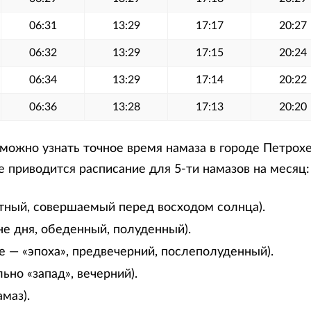
06:31
13:29
17:17
20:27
06:32
13:29
17:15
20:24
06:34
13:29
17:14
20:22
06:36
13:28
17:13
20:20
можно узнать точное время намаза в городе Петрох
е приводится расписание для 5-ти намазов на месяц:
тный, совершаемый перед восходом солнца).
не дня, обеденный, полуденный).
е — «эпоха», предвечерний, послеполуденный).
ьно «запад», вечерний).
маз).