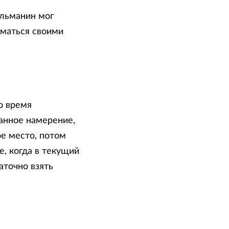
ульманин мог
иматься своими
о время
анное намерение,
е место, потом
е, когда в текущий
точно взять