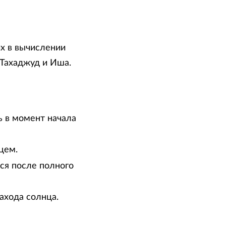
х в вычислении
 Тахаджуд и Иша.
ь в момент начала
цем.
тся после полного
ахода солнца.