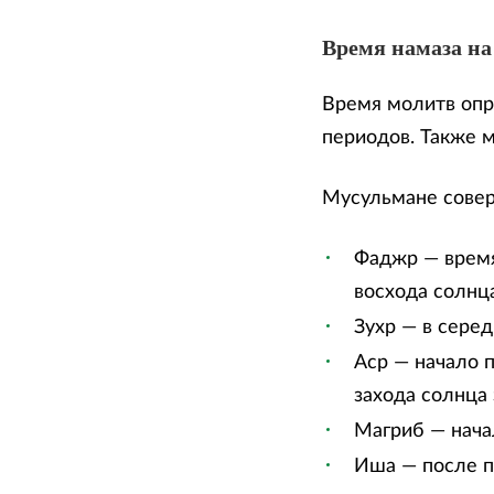
Время намаза на
Время молитв опр
периодов. Также 
Мусульмане сове
Фаджр — время
восхода солнца
Зухр — в сере
Аср — начало п
захода солнца 
Магриб — нача
Иша — после п