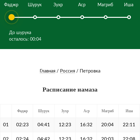
Фаджр
Шурук
Зухр
Аср
Магриб
Иша
До шурука
осталось: 00:04
Главная
/
Россия
/
Петровка
Расписание намаза
Фаджр
Шурук
Зухр
Аср
Магриб
Иша
01
02:23
04:41
12:23
16:32
20:04
22:11
02
02:24
04:42
12:23
16:32
20:03
22:08