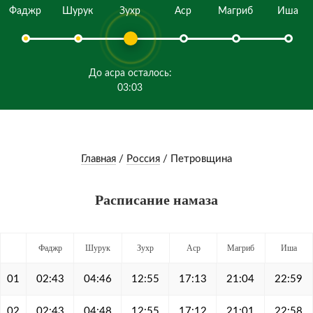
Фаджр
Шурук
Зухр
Аср
Магриб
Иша
До асра осталось:
03:03
Главная
/
Россия
/
Петровщина
Расписание намаза
Фаджр
Шурук
Зухр
Аср
Магриб
Иша
01
02:43
04:46
12:55
17:13
21:04
22:59
02
02:43
04:48
12:55
17:12
21:01
22:58