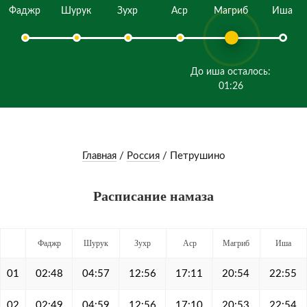
Фаджр
Шурук
Зухр
Аср
Магриб
Иша
До иша осталось:
01:26
Главная
/
Россия
/
Петрушино
Расписание намаза
Фаджр
Шурук
Зухр
Аср
Магриб
Иша
01
02:48
04:57
12:56
17:11
20:54
22:55
02
02:49
04:59
12:56
17:10
20:53
22:54