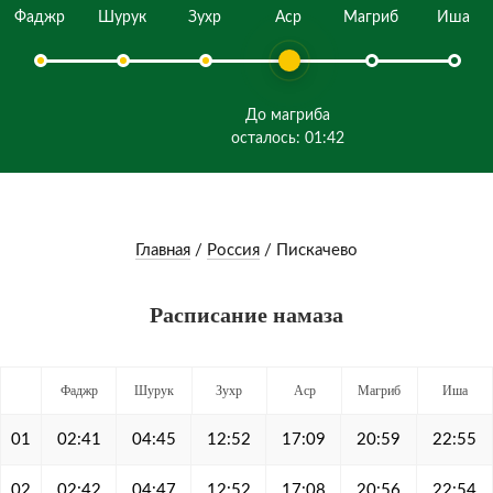
Фаджр
Шурук
Зухр
Аср
Магриб
Иша
До магриба
осталось: 01:42
Главная
/
Россия
/
Пискачево
Расписание намаза
Фаджр
Шурук
Зухр
Аср
Магриб
Иша
01
02:41
04:45
12:52
17:09
20:59
22:55
02
02:42
04:47
12:52
17:08
20:56
22:54