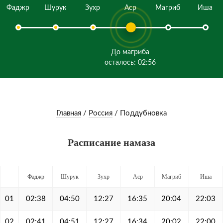
Фаджр
Шурук
Зухр
Аср
Магриб
Иша
До магриба
осталось: 02:56
Главная
/
Россия
/
Поддубновка
Расписание намаза
Фаджр
Шурук
Зухр
Аср
Магриб
Иша
01
02:38
04:50
12:27
16:35
20:04
22:03
02
02:41
04:51
12:27
16:34
20:02
22:00