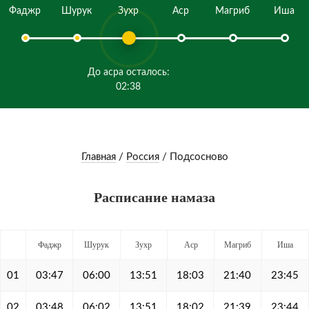
Фаджр
Шурук
Зухр
Аср
Магриб
Иша
До асра осталось:
02:38
Главная
/
Россия
/
Подсосново
Расписание намаза
Фаджр
Шурук
Зухр
Аср
Магриб
Иша
01
03:47
06:00
13:51
18:03
21:40
23:45
02
03:48
06:02
13:51
18:02
21:39
23:44