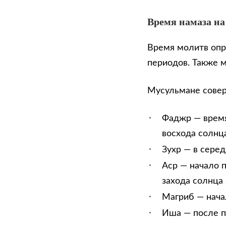
Время намаза на
Время молитв опр
периодов. Также 
Мусульмане сове
Фаджр — время
восхода солнца
Зухр — в сере
Аср — начало п
захода солнца 
Магриб — нача
Иша — после п