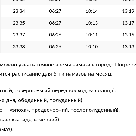
23:34
06:27
10:14
13:19
23:35
06:27
10:13
13:17
23:37
06:26
10:11
13:15
23:38
06:26
10:10
13:13
можно узнать точное время намаза в городе Погреби
тся расписание для 5-ти намазов на месяц:
тный, совершаемый перед восходом солнца).
не дня, обеденный, полуденный).
е — «эпоха», предвечерний, послеполуденный).
ьно «запад», вечерний).
маз).