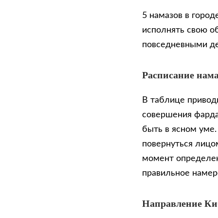
5 намазов в город
исполнять свою о
повседневными д
Расписание нама
В таблице приводи
совершения фарда
быть в ясном уме
повернуться лицом
момент определен
правильное намер
Направление К