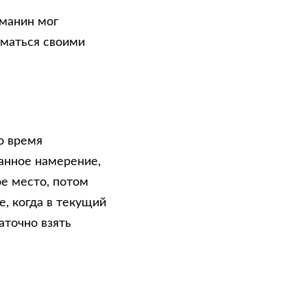
ьманин мог
иматься своими
о время
анное намерение,
е место, потом
е, когда в текущий
точно взять