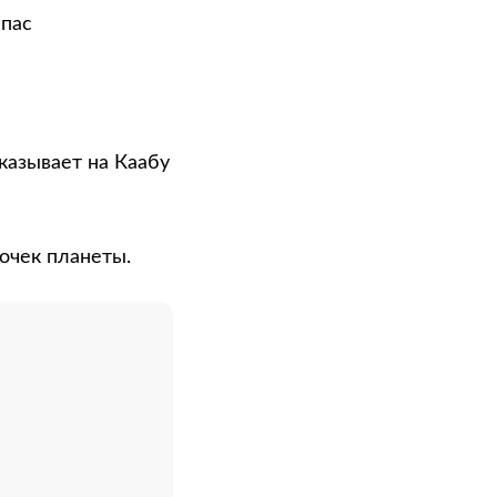
мпас
указывает на Каабу
очек планеты.