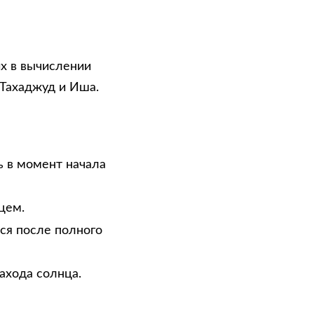
х в вычислении
 Тахаджуд и Иша.
ь в момент начала
цем.
тся после полного
ахода солнца.