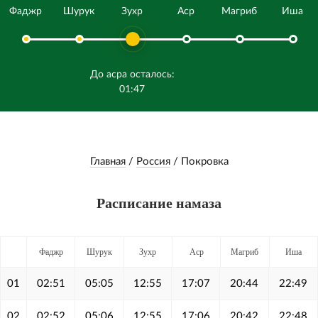
Фаджр
Шурук
Зухр
Аср
Магриб
Иша
До асра осталось:
01:47
Главная
/
Россия
/
Покровка
Расписание намаза
Фаджр
Шурук
Зухр
Аср
Магриб
Иша
01
02:51
05:05
12:55
17:07
20:44
22:49
02
02:52
05:06
12:55
17:06
20:42
22:48