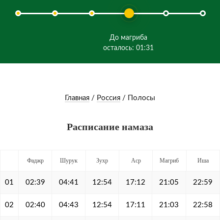
До магриба
осталось: 01:31
Главная
/
Россия
/
Полосы
Расписание намаза
Фаджр
Шурук
Зухр
Аср
Магриб
Иша
01
02:39
04:41
12:54
17:12
21:05
22:59
02
02:40
04:43
12:54
17:11
21:03
22:58