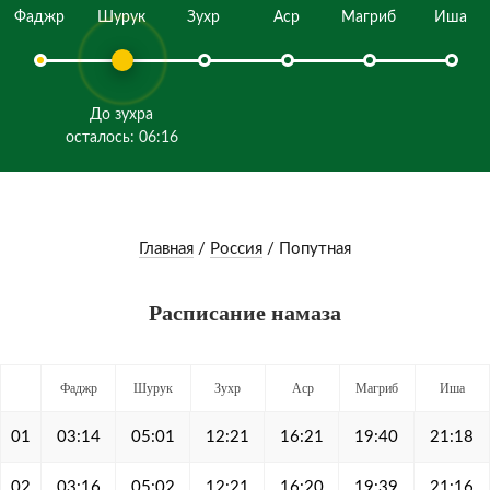
Фаджр
Шурук
Зухр
Аср
Магриб
Иша
До зухра
осталось: 06:16
Главная
/
Россия
/
Попутная
Расписание намаза
Фаджр
Шурук
Зухр
Аср
Магриб
Иша
01
03:14
05:01
12:21
16:21
19:40
21:18
02
03:16
05:02
12:21
16:20
19:39
21:16