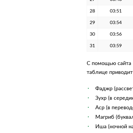
28
03:51
29
03:54
30
03:56
31
03:59
С помощью сайта м
таблице приводитс
Фаджр (рассве
Зухр (в середи
Аср (в перевод
Магриб (буквал
Иша (ночной на