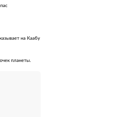
мпас
указывает на Каабу
очек планеты.