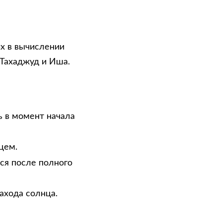
х в вычислении
 Тахаджуд и Иша.
ь в момент начала
цем.
тся после полного
ахода солнца.