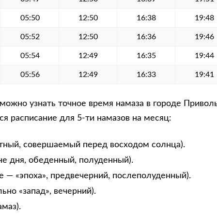
05:50
12:50
16:38
19:48
05:52
12:50
16:36
19:46
05:54
12:49
16:35
19:44
05:56
12:49
16:33
19:41
ожно узнать точное время намаза в городе Приволь
я расписание для 5-ти намазов на месяц:
тный, совершаемый перед восходом солнца).
не дня, обеденный, полуденный).
е — «эпоха», предвечерний, послеполуденный).
ьно «запад», вечерний).
маз).