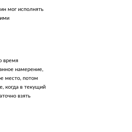
нин мог исполнять
оими
о время
анное намерение,
е место, потом
е, когда в текущий
точно взять