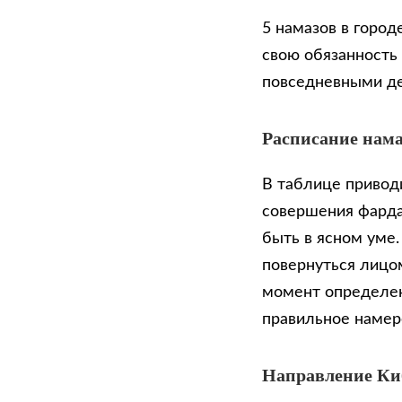
5 намазов в город
свою обязанность
повседневными д
Расписание нама
В таблице приводи
совершения фарда
быть в ясном уме
повернуться лицом
момент определен
правильное намер
Направление К