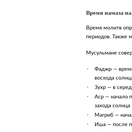
Время намаза на
Время молитв опр
периодов. Также 
Мусульмане сове
Фаджр — время
восхода солнца
Зухр — в сере
Аср — начало п
захода солнца 
Магриб — нача
Иша — после п