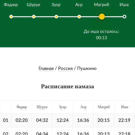
Фаджр
Шурук
Зухр
Аср
Магриб
Иша
До иша осталось:
00:13
Главная
/
Россия
/
Пушкино
Расписание намаза
Фаджр
Шурук
Зухр
Аср
Магриб
Иша
01
02:20
04:32
12:24
16:36
20:15
22:19
02
02:20
04:34
12:24
16:36
20:13
22:18