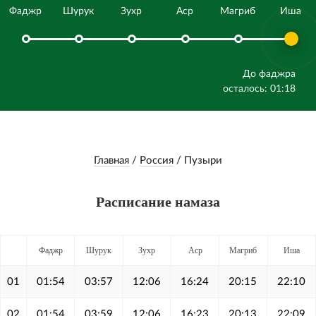
Фаджр
Шурук
Зухр
Аср
Магриб
Иша
До фаджра
осталось: 01:18
Главная
/
Россия
/
Пузыри
Расписание намаза
Фаджр
Шурук
Зухр
Аср
Магриб
Иша
01
01:54
03:57
12:06
16:24
20:15
22:10
02
01:54
03:59
12:06
16:23
20:13
22:09