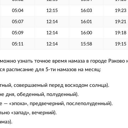
05:04
12:15
16:03
19:23
05:07
12:14
16:01
19:21
05:09
12:14
16:00
19:18
05:11
12:14
15:58
19:15
ожно узнать точное время намаза в городе Раково н
я расписание для 5-ти намазов на месяц:
тный, совершаемый перед восходом солнца).
не дня, обеденный, полуденный).
е — «эпоха», предвечерний, послеполуденный).
ьно «запад», вечерний).
маз).