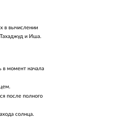
х в вычислении
 Тахаджуд и Иша.
ь в момент начала
цем.
тся после полного
ахода солнца.