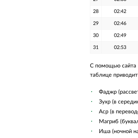
28
02:42
29
02:46
30
02:49
31
02:53
С помощью сайта м
таблице приводитс
Фаджр (рассве
Зухр (в середи
Аср (в перевод
Магриб (буквал
Иша (ночной на