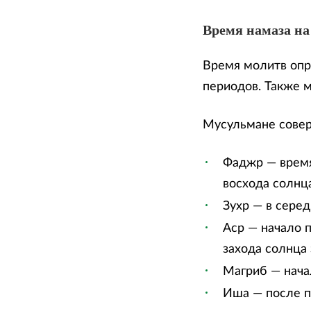
Время намаза на 
Время молитв опр
периодов. Также 
Мусульмане сове
Фаджр — время
восхода солнца
Зухр — в сере
Аср — начало п
захода солнца 
Магриб — нача
Иша — после п