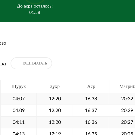
До асра осталось:
01:58
ово
за
РАСПЕЧАТАТЬ
Шурук
Зухр
Аср
Магри
04:07
12:20
16:38
20:32
04:09
12:20
16:37
20:29
04:11
12:20
16:36
20:27
04:13
12:19
16:35
20:25