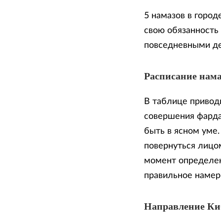
5 намазов в город
свою обязанность
повседневными д
Расписание нама
В таблице приводи
совершения фарда
быть в ясном уме
повернуться лицом
момент определен
правильное намер
Направление К