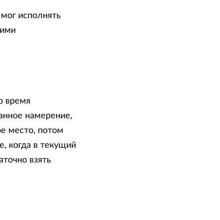
 мог исполнять
оими
о время
анное намерение,
е место, потом
е, когда в текущий
точно взять