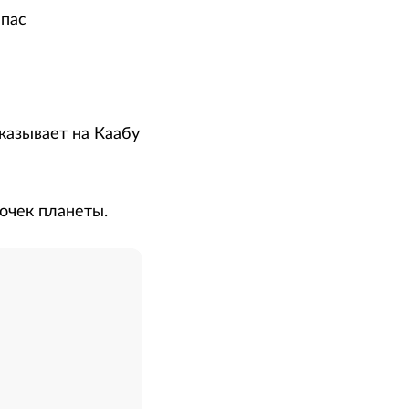
мпас
указывает на Каабу
очек планеты.