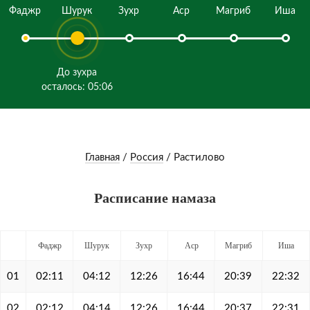
Фаджр
Шурук
Зухр
Аср
Магриб
Иша
До зухра
осталось: 05:06
Главная
/
Россия
/
Растилово
Расписание намаза
Фаджр
Шурук
Зухр
Аср
Магриб
Иша
01
02:11
04:12
12:26
16:44
20:39
22:32
02
02:12
04:14
12:26
16:44
20:37
22:31