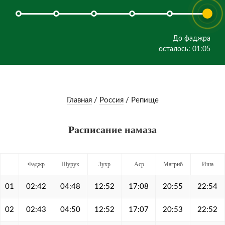
До фаджра
осталось: 01:05
Главная
/
Россия
/
Репище
Расписание намаза
Фаджр
Шурук
Зухр
Аср
Магриб
Иша
01
02:42
04:48
12:52
17:08
20:55
22:54
02
02:43
04:50
12:52
17:07
20:53
22:52