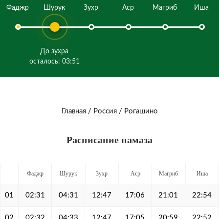
Фаджр
Шурук
Зухр
Аср
Магриб
Иша
До зухра
осталось: 03:51
Главная
/
Россия
/
Рогашино
Расписание намаза
Фаджр
Шурук
Зухр
Аср
Магриб
Иша
01
02:31
04:31
12:47
17:06
21:01
22:54
02
02:32
04:33
12:47
17:05
20:59
22:52