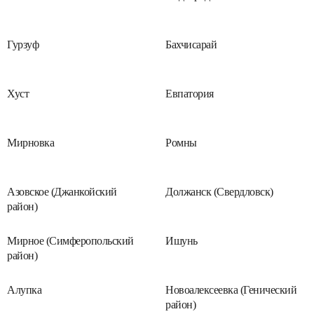
Гурзуф
Бахчисарай
Хуст
Евпатория
Мирновка
Ромны
Азовское (Джанкойский
Должанск (Свердловск)
район)
Мирное (Симферопольский
Ишунь
район)
Алупка
Новоалексеевка (Генический
район)