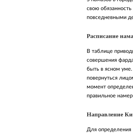
свою обязанность
повседневными д
Расписание нама
В таблице приводи
совершения фарда
быть в ясном уме
повернуться лицом
момент определен
правильное намер
Направление К
Для определения 