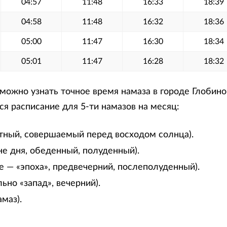
04:57
11:48
16:33
18:39
04:58
11:48
16:32
18:36
05:00
11:47
16:30
18:34
05:01
11:47
16:28
18:32
ожно узнать точное время намаза в городе Глобино 
я расписание для 5-ти намазов на месяц:
тный, совершаемый перед восходом солнца).
не дня, обеденный, полуденный).
е — «эпоха», предвечерний, послеполуденный).
ьно «запад», вечерний).
маз).