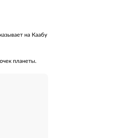
указывает на Каабу
очек планеты.