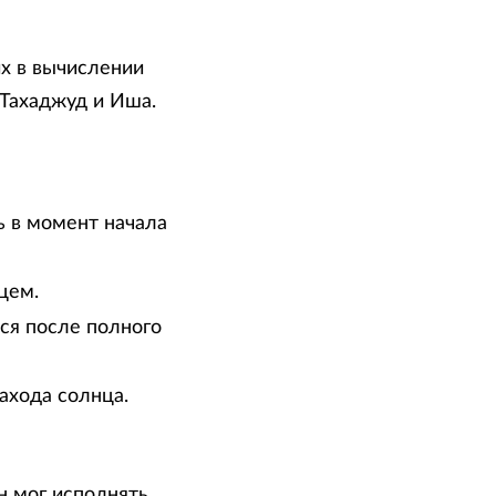
х в вычислении
 Тахаджуд и Иша.
ь в момент начала
цем.
тся после полного
ахода солнца.
н мог исполнять