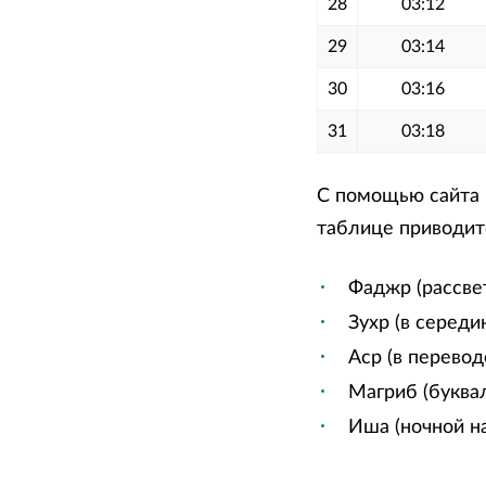
28
03:12
29
03:14
30
03:16
31
03:18
С помощью сайта м
таблице приводитс
Фаджр (рассве
Зухр (в середи
Аср (в перевод
Магриб (буквал
Иша (ночной на