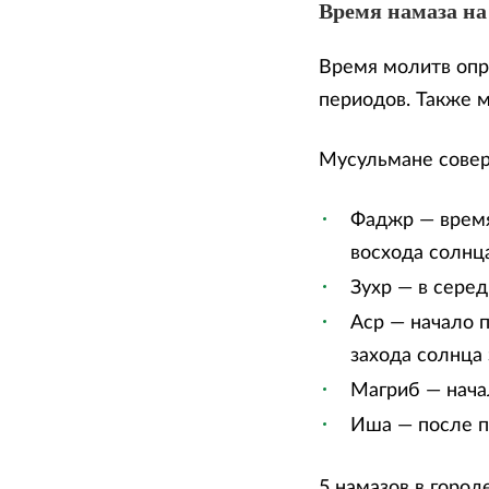
Время намаза на 
Время молитв опр
периодов. Также 
Мусульмане сове
Фаджр — время
восхода солнца
Зухр — в сере
Аср — начало п
захода солнца 
Магриб — нача
Иша — после п
5 намазов в город