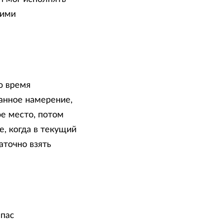
оими
о время
анное намерение,
е место, потом
е, когда в текущий
точно взять
мпас