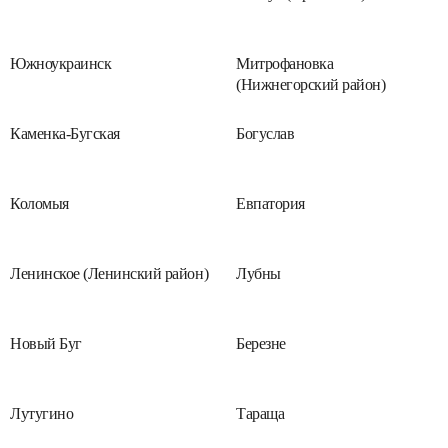
Южноукраинск
Митрофановка
(Нижнегорский район)
Каменка-Бугская
Богуслав
Коломыя
Евпатория
Ленинское (Ленинский район)
Лубны
Новый Буг
Березне
Лутугино
Тараща