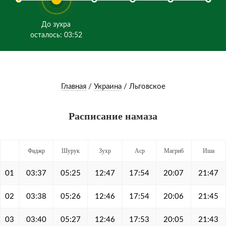
До зухра
осталось: 03:52
Главная
/
Украина
/
Льговское
Расписание намаза
Фаджр
Шурук
Зухр
Аср
Магриб
Иша
01
03:37
05:25
12:47
17:54
20:07
21:47
02
03:38
05:26
12:46
17:54
20:06
21:45
03
03:40
05:27
12:46
17:53
20:05
21:43