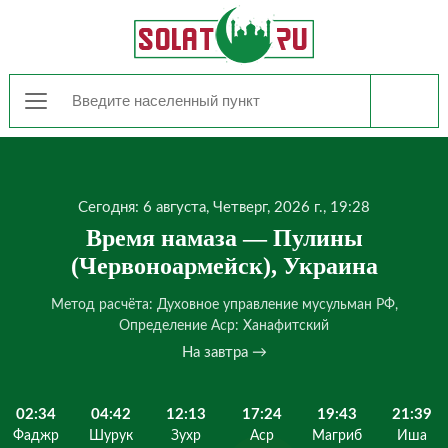
Сегодня: 6 августа, Четверг, 2026 г., 19:28
Время намаза — Пулины
(Червоноармейск), Украина
Метод расчёта: Духовное управление мусульман РФ,
Определение Аср: Ханафитский
На завтра →
02:34
04:42
12:13
17:24
19:43
21:39
Фаджр
Шурук
Зухр
Аср
Магриб
Иша