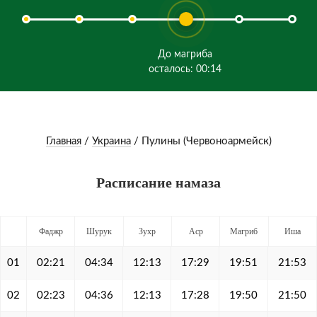
До магриба
осталось: 00:14
Главная
/
Украина
/
Пулины (Червоноармейск)
Расписание намаза
Фаджр
Шурук
Зухр
Аср
Магриб
Иша
01
02:21
04:34
12:13
17:29
19:51
21:53
02
02:23
04:36
12:13
17:28
19:50
21:50