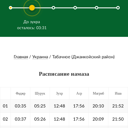
До зухра
осталось: 03:31
Главная
/
Украина
/
Табачное (Джанкойский район)
Расписание намаза
Фаджр
Шурук
Зухр
Аср
Магриб
Иша
01
03:35
05:25
12:48
17:56
20:10
21:52
02
03:37
05:26
12:48
17:56
20:09
21:50