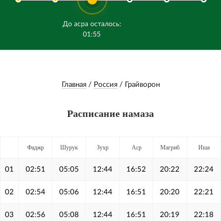
До асра осталось:
01:55
Главная
/
Россия
/
Грайворон
Расписание намаза
Фаджр
Шурук
Зухр
Аср
Магриб
Иша
01
02:51
05:05
12:44
16:52
20:22
22:24
02
02:54
05:06
12:44
16:51
20:20
22:21
03
02:56
05:08
12:44
16:51
20:19
22:18