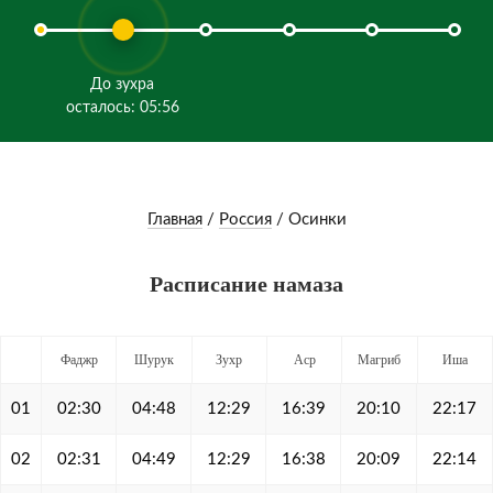
До зухра
осталось: 05:56
Главная
/
Россия
/
Осинки
Расписание намаза
Фаджр
Шурук
Зухр
Аср
Магриб
Иша
01
02:30
04:48
12:29
16:39
20:10
22:17
02
02:31
04:49
12:29
16:38
20:09
22:14