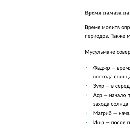
Время намаза на
Время молитв опр
периодов. Также 
Мусульмане сове
Фаджр — время
восхода солнца
Зухр — в сере
Аср — начало п
захода солнца 
Магриб — нача
Иша — после п