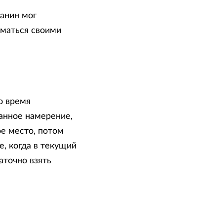
манин мог
иматься своими
о время
анное намерение,
е место, потом
е, когда в текущий
точно взять