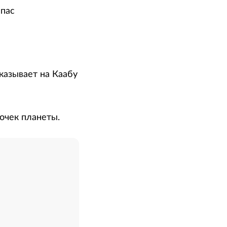
мпас
указывает на Каабу
очек планеты.