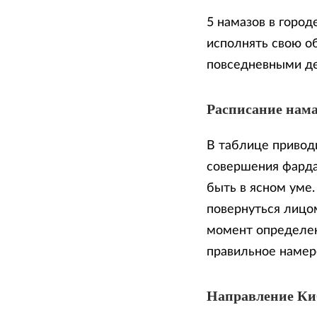
5 намазов в город
исполнять свою о
повседневными д
Расписание нама
В таблице приводи
совершения фарда
быть в ясном уме
повернуться лицом
момент определен
правильное намер
Направление К