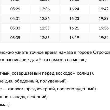
05:29
12:36
16:24
19:42
05:31
12:36
16:23
19:39
05:33
12:35
16:21
19:36
05:35
12:35
16:19
19:34
ожно узнать точное время намаза в городе Отроков
я расписание для 5-ти намазов на месяц:
тный, совершаемый перед восходом солнца).
не дня, обеденный, полуденный).
е — «эпоха», предвечерний, послеполуденный).
ьно «запад», вечерний).
маз).