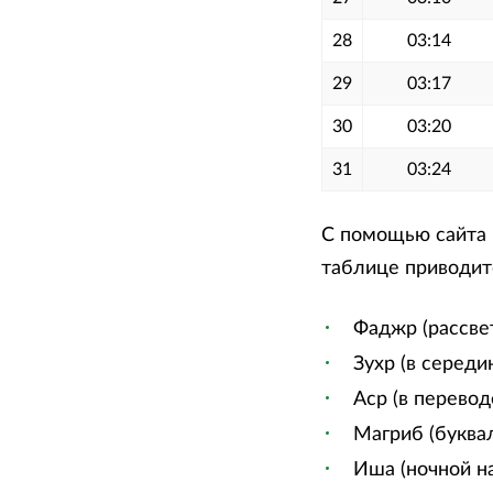
28
03:14
29
03:17
30
03:20
31
03:24
С помощью сайта м
таблице приводитс
Фаджр (рассве
Зухр (в середи
Аср (в перевод
Магриб (буквал
Иша (ночной на