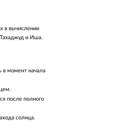
х в вычислении
 Тахаджуд и Иша.
ь в момент начала
цем.
тся после полного
ахода солнца.