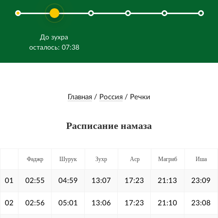
До зухра
осталось: 07:38
Главная
/
Россия
/
Речки
Расписание намаза
Фаджр
Шурук
Зухр
Аср
Магриб
Иша
01
02:55
04:59
13:07
17:23
21:13
23:09
02
02:56
05:01
13:06
17:23
21:10
23:08