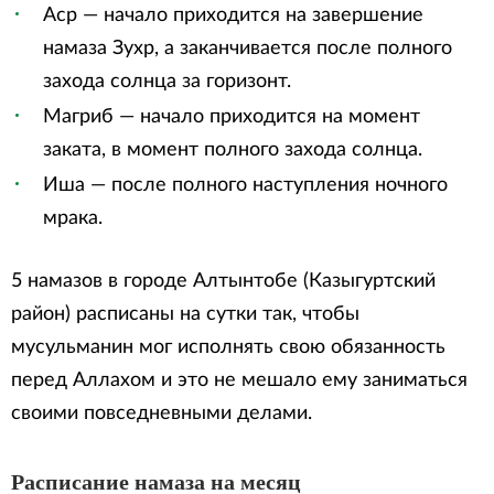
Аср — начало приходится на завершение
намаза Зухр, а заканчивается после полного
захода солнца за горизонт.
Магриб — начало приходится на момент
заката, в момент полного захода солнца.
Иша — после полного наступления ночного
мрака.
5 намазов в городе Алтынтобе (Казыгуртский
район) расписаны на сутки так, чтобы
мусульманин мог исполнять свою обязанность
перед Аллахом и это не мешало ему заниматься
своими повседневными делами.
Расписание намаза на месяц