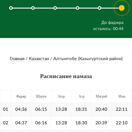
До фаджра
осталось: 00:44
Главная
/
Казахстан
/
Алтынтобе (Казыгуртский район)
Расписание намаза
Фаджр
Шурук
Зухр
Аср
Магриб
Иша
01
04:36
06:15
13:28
18:31
20:40
22:11
02
04:37
06:16
13:28
18:30
20:39
22:10