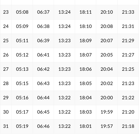
23
05:08
06:37
13:24
18:11
20:10
21:33
24
05:09
06:38
13:24
18:10
20:08
21:31
25
05:11
06:39
13:23
18:09
20:07
21:29
26
05:12
06:41
13:23
18:07
20:05
21:27
27
05:13
06:42
13:23
18:06
20:04
21:25
28
05:15
06:43
13:23
18:05
20:02
21:23
29
05:16
06:44
13:22
18:04
20:00
21:22
30
05:17
06:45
13:22
18:03
19:59
21:20
31
05:19
06:46
13:22
18:01
19:57
21:18