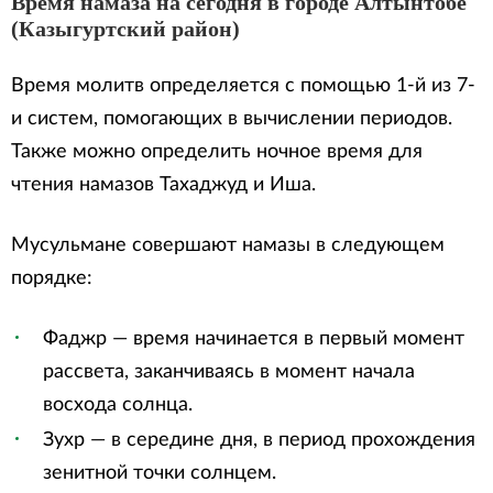
Время намаза на сегодня в городе Алтынтобе
(Казыгуртский район)
Время молитв определяется с помощью 1-й из 7-
и систем, помогающих в вычислении периодов.
Также можно определить ночное время для
чтения намазов Тахаджуд и Иша.
Мусульмане совершают намазы в следующем
порядке:
Фаджр — время начинается в первый момент
рассвета, заканчиваясь в момент начала
восхода солнца.
Зухр — в середине дня, в период прохождения
зенитной точки солнцем.