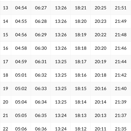
13
04:54
06:27
13:26
18:21
20:25
21:51
14
04:55
06:28
13:26
18:20
20:23
21:49
15
04:56
06:29
13:26
18:19
20:22
21:48
16
04:58
06:30
13:26
18:18
20:20
21:46
17
04:59
06:31
13:25
18:17
20:19
21:44
18
05:01
06:32
13:25
18:16
20:18
21:42
19
05:02
06:33
13:25
18:15
20:16
21:40
20
05:04
06:34
13:25
18:14
20:14
21:39
21
05:05
06:35
13:24
18:13
20:13
21:37
22
05:06
06:36
13:24
18:12
20:11
21:35